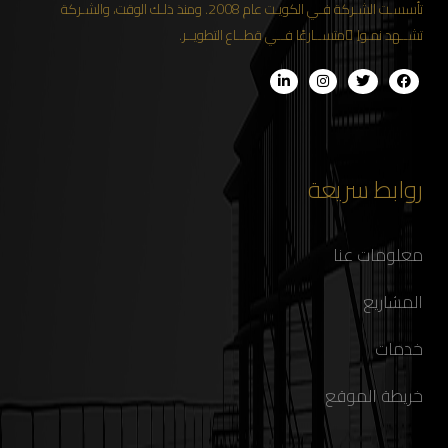
تأسسـت الشـركة فـي الكويـت عام 2008. ومنذ ذلـك الوقت، والشـركة
تشــهد نمـواِ ًمتســارعًا فــي قطــاع التطويــر.
روابط سريعة
معلومات عنا
المشاريع
خدمات
خريطة الموقع