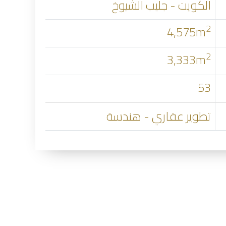
الكويت - جليب الشيوخ
2
4,575m
2
3,333m
53
تطوير عقاري - هندسة