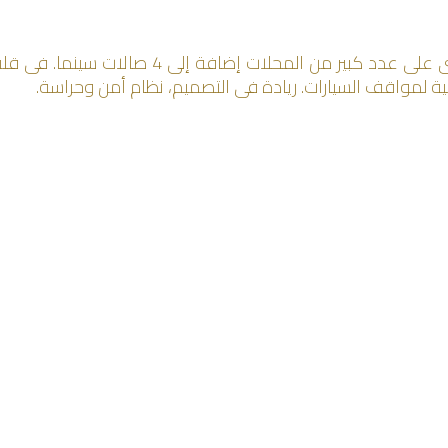
من أحدث المجمعات التجارية فى جليب الشيوخ ويح
ة لمواقف السيارات. ريادة فى التصميم، نظام أمن وحراسة.