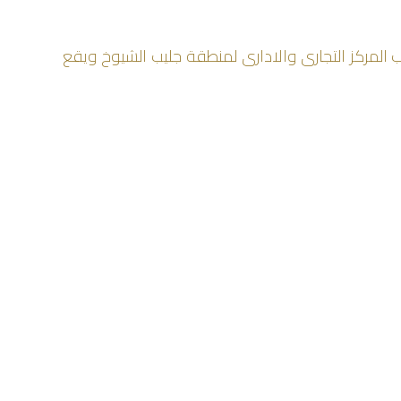
توى على عدد كبير من المحلات إضافة إلى 4 صالات سينما. فى قلب المركز التجارى والادارى لمنطقة جليب الشيوخ ويقع