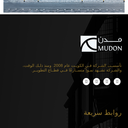
تأسسـت الشـركة فـي الكويـت عام 2008. ومنذ ذلـك الوقت،
والشـركة تشــهد نمـواِ ًمتســارعًا فــي قطــاع التطويــر.
روابط سريعة