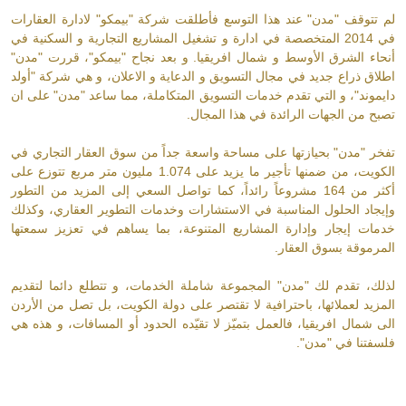
لم تتوقف "مدن" عند هذا التوسع فأطلقت شركة "بيمكو" لادارة العقارات
في 2014 المتخصصة في ادارة و تشغيل المشاريع التجارية و السكنية في
أنحاء الشرق الأوسط و شمال افريقيا. و بعد نجاح "بيمكو"، قررت "مدن"
اطلاق ذراع جديد في مجال التسويق و الدعاية و الاعلان، و هي شركة "أولد
دايموند"، و التي تقدم خدمات التسويق المتكاملة، مما ساعد "مدن" على ان
تصبح من الجهات الرائدة في هذا المجال.
تفخر "مدن" بحيازتها على مساحة واسعة جداً من سوق العقار التجاري في
الكويت، من ضمنها تأجير ما يزيد على 1.074 مليون متر مربع تتوزع على
أكثر من 164 مشروعاً رائداً، كما تواصل السعي إلى المزيد من التطور
وإيجاد الحلول المناسبة في الاستشارات وخدمات التطوير العقاري، وكذلك
خدمات إيجار وإدارة المشاريع المتنوعة، بما يساهم في تعزيز سمعتها
المرموقة بسوق العقار.
لذلك، تقدم لك "مدن" المجموعة شاملة الخدمات، و تتطلع دائما لتقديم
المزيد لعملائها، باحترافية لا تقتصر على دولة الكويت، بل تصل من الأردن
الى شمال افريقيا، فالعمل بتميّز لا تقيّده الحدود أو المسافات، و هذه هي
فلسفتنا في "مدن".